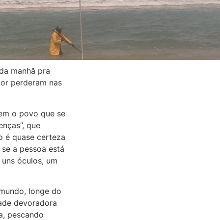
 da manhã pra
rior perderam nas
 vem o povo que se
enças”, que
o é quase certeza
 se a pessoa está
 uns óculos, um
 mundo, longe do
dade devoradora
a, pescando