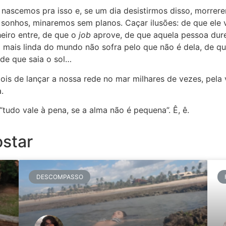
s nascemos pra isso e, se um dia desistirmos disso, morrer
onhos, minaremos sem planos. Caçar ilusões: de que ele v
heiro entre, de que o
job
aprove, de que aquela pessoa dure
 mais linda do mundo não sofra pelo que não é dela, de qu
 de que saia o sol…
pois de lançar a nossa rede no mar milhares de vezes, pela 
.
“tudo vale à pena, se a alma não é pequena”. Ê, ê.
star
DESCOMPASSO