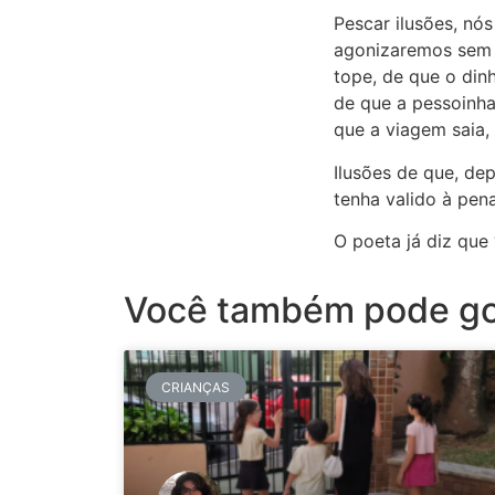
Pescar ilusões, nó
agonizaremos sem s
tope, de que o din
de que a pessoinha
que a viagem saia,
Ilusões de que, de
tenha valido à pena
O poeta já diz que 
Você também pode go
CRIANÇAS