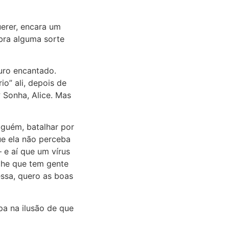
uerer, encara um
obra alguma sorte
ouro encantado.
o” ali, depois de
 Sonha, Alice. Mas
lguém, batalhar por
ue ela não perceba
 e aí que um vírus
olhe que tem gente
essa, quero as boas
a na ilusão de que