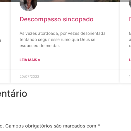
Descompasso sincopado
Às vezes atordoada, por vezes desorientada
M
tentando seguir esse rumo que Deus se
a
i
esqueceu de me dar.
LEIA MAIS »
L
20/07/2022
1
ntário
o.
Campos obrigatórios são marcados com
*