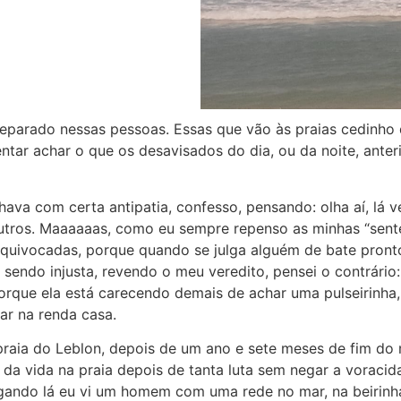
 reparado nessas pessoas. Essas que vão às praias cedinho
ntar achar o que os desavisados do dia, ou da noite, ante
hava com certa antipatia, confesso, pensando: olha aí, lá
utros. Maaaaaas, como eu sempre repenso as minhas “sent
quivocadas, porque quando se julga alguém de bate pront
 sendo injusta, revendo o meu veredito, pensei o contrário:
porque ela está carecendo demais de achar uma pulseirinha,
ar na renda casa.
raia do Leblon, depois de um ano e sete meses de fim do
z da vida na praia depois de tanta luta sem negar a voraci
gando lá eu vi um homem com uma rede no mar, na beirinh