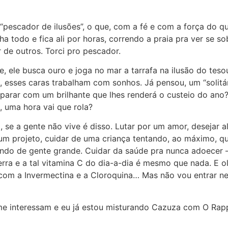
 “pescador de ilusões”, o que, com a fé e com a força do q
a todo e fica ali por horas, correndo a praia pra ver se s
r de outros. Torci pro pescador.
e, ele busca ouro e joga no mar a tarrafa na ilusão do tes
, esses caras trabalham com sonhos. Já pensou, um “solitári
eparar com um brilhante que lhes renderá o custeio do ano?
 uma hora vai que rola?
, se a gente não vive é disso. Lutar por um amor, desejar a
m projeto, cuidar de uma criança tentando, ao máximo, q
undo de gente grande. Cuidar da saúde pra nunca adoecer –
erra e a tal vitamina C do dia-a-dia é mesmo que nada. E 
 com a Invermectina e a Cloroquina… Mas não vou entrar n
me interessam e eu já estou misturando Cazuza com O Rapp