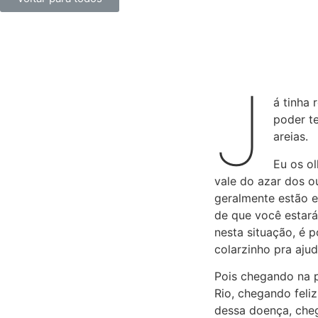
J
á tinha
poder te
areias.
Eu os ol
vale do azar dos o
geralmente estão e
de que você estará
nesta situação, é 
colarzinho pra ajud
Pois chegando na p
Rio, chegando feli
dessa doença, che