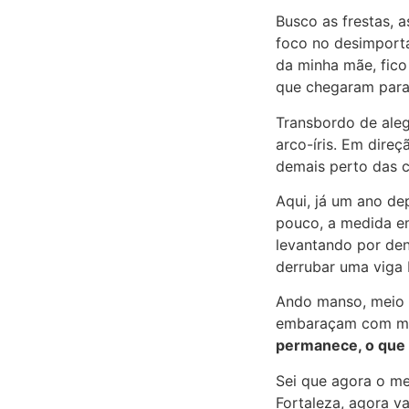
Busco as frestas, 
foco no desimporta
da minha mãe, fico
que chegaram para 
Transbordo de aleg
arco-íris. Em direçã
demais perto das c
Aqui, já um ano de
pouco, a medida em
levantando por de
derrubar uma viga
Ando manso, meio a
embaraçam com me
permanece, o que 
Sei que agora o me
Fortaleza, agora v