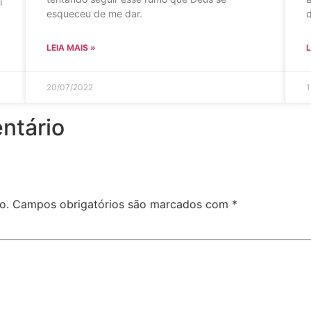
i
esqueceu de me dar.
LEIA MAIS »
L
20/07/2022
1
ntário
o.
Campos obrigatórios são marcados com
*