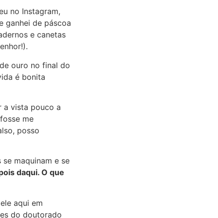
eu no Instagram,
ue ganhei de páscoa
adernos e canetas
enhor!).
de ouro no final do
vida é bonita
 a vista pouco a
 fosse me
lso, posso
s se maquinam e se
pois daqui. O que
dele aqui em
res do doutorado