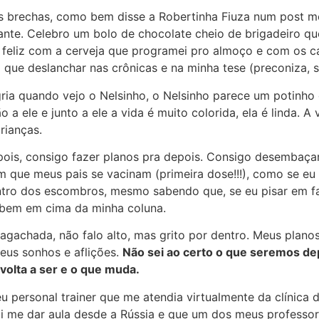
as brechas, como bem disse a Robertinha Fiuza num post m
nte. Celebro um bolo de chocolate cheio de brigadeiro q
 feliz com a cerveja que programei pro almoço e com os c
que deslanchar nas crônicas e na minha tese (preconiza, s
ria quando vejo o Nelsinho, o Nelsinho parece um potinho 
o a ele e junto a ele a vida é muito colorida, ela é linda. A 
rianças.
pois, consigo fazer planos pra depois. Consigo desembaçar
 que meus pais se vacinam (primeira dose!!!), como se eu
ntro dos escombros, mesmo sabendo que, se eu pisar em fa
 bem em cima da minha coluna.
gachada, não falo alto, mas grito por dentro. Meus plano
us sonhos e aflições.
Não sei ao certo o que seremos de
volta a ser e o que muda.
u personal trainer que me atendia virtualmente da clínica 
ai me dar aula desde a Rússia e que um dos meus professo