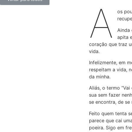
A
os pou
recupe
Ainda 
apita 
coração que traz u
vida.
Infelizmente, em m
respeitam a vida, 
da minha.
Aliás, o termo “Vai
sua sem fazer nenh
se encontra, de se 
Feito quem tenta s
parece que cai um
poeira. Sigo em fre