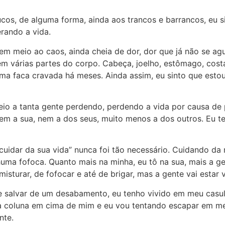
cos, de alguma forma, ainda aos trancos e barrancos, eu s
rando a vida.
em meio ao caos, ainda cheia de dor, dor que já não se ag
em várias partes do corpo. Cabeça, joelho, estômago, cos
ma faca cravada há meses. Ainda assim, eu sinto que esto
eio a tanta gente perdendo, perdendo a vida por causa de
nem a sua, nem a dos seus, muito menos a dos outros. Eu t
 cuidar da sua vida” nunca foi tão necessário. Cuidando da
uma fofoca. Quanto mais na minha, eu tô na sua, mais a g
misturar, de fofocar e até de brigar, mas a gente vai estar v
e salvar de um desabamento, eu tenho vivido em meu casul
a coluna em cima de mim e eu vou tentando escapar em m
nte.