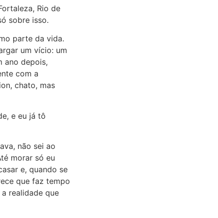
Fortaleza, Rio de
ó sobre isso.
mo parte da vida.
argar um vício: um
m ano depois,
ente com a
on, chato, mas
e, e eu já tô
ava, não sei ao
Até morar só eu
 casar e, quando se
arece que faz tempo
 a realidade que