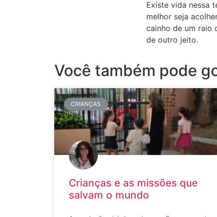
Existe vida nessa 
melhor seja acolhe
cainho de um raio d
de outro jeito.
Você também pode go
CRIANÇAS
Crianças e as missões que
salvam o mundo