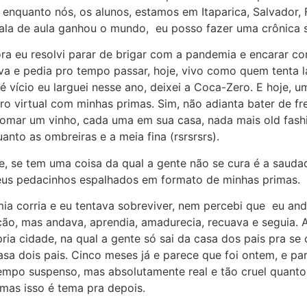
 enquanto nós, os alunos, estamos em Itaparica, Salvador, 
sala de aula ganhou o mundo, eu posso fazer uma crônica s
ra eu resolvi parar de brigar com a pandemia e encarar co
va e pedia pro tempo passar, hoje, vivo como quem tenta l
é vício eu larguei nesse ano, deixei a Coca-Zero. E hoje, u
o virtual com minhas primas. Sim, não adianta bater de fr
omar um vinho, cada uma em sua casa, nada mais old fashi
anto as ombreiras e a meia fina (rsrsrsrs).
e, se tem uma coisa da qual a gente não se cura é a saudad
s pedacinhos espalhados em formato de minhas primas.
a corria e eu tentava sobreviver, nem percebi que eu and
ção, mas andava, aprendia, amadurecia, recuava e seguia. 
ria cidade, na qual a gente só sai da casa dos pais pra se
casa dois pais. Cinco meses já e parece que foi ontem, e p
mpo suspenso, mas absolutamente real e tão cruel quanto
mas isso é tema pra depois.