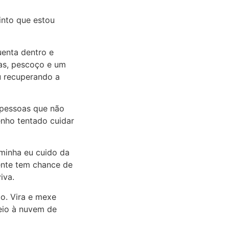
into que estou
uenta dentro e
tas, pescoço e um
u recuperando a
 pessoas que não
enho tentado cuidar
 minha eu cuido da
ente tem chance de
iva.
o. Vira e mexe
eio à nuvem de