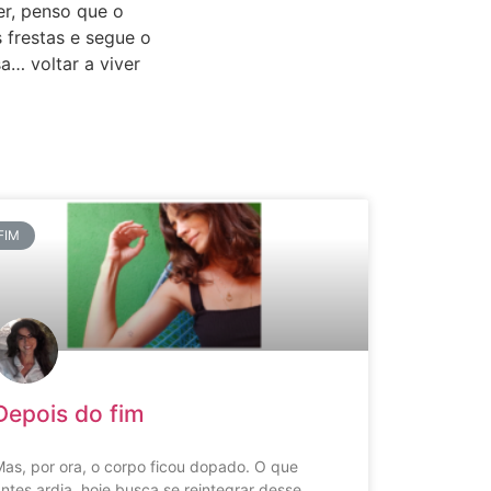
er, penso que o
 frestas e segue o
a… voltar a viver
FIM
Depois do fim
as, por ora, o corpo ficou dopado. O que
ntes ardia, hoje busca se reintegrar desse