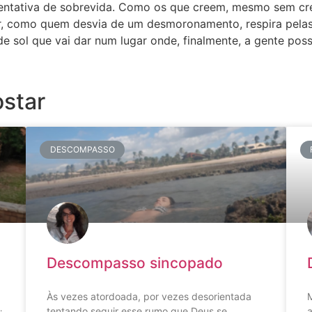
tentativa de sobrevida. Como os que creem, mesmo sem cr
r, como quem desvia de um desmoronamento, respira pelas
e sol que vai dar num lugar onde, finalmente, a gente poss
star
DESCOMPASSO
Descompasso sincopado
Às vezes atordoada, por vezes desorientada
M
tentando seguir esse rumo que Deus se
a