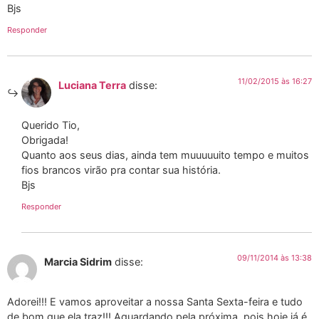
Bjs
Responder
11/02/2015 às 16:27
Luciana Terra
disse:
Querido Tio,
Obrigada!
Quanto aos seus dias, ainda tem muuuuuito tempo e muitos
fios brancos virão pra contar sua história.
Bjs
Responder
09/11/2014 às 13:38
Marcia Sidrim
disse:
Adorei!!! E vamos aproveitar a nossa Santa Sexta-feira e tudo
de bom que ela traz!!! Aguardando pela próxima, pois hoje já é