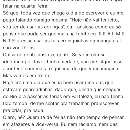
falar na quarta-feira.
Só que, toda vez que chega o dia de escrever e eu me
pego falando comigo mesma: “Hoje não vai ter jeito,
vou ter de usar as coringas”, eu – ansiosa como eu só –
penso que pode ser que mais na frente eu R E A L M E
N T E precise usar as tais croniquinhas da manga e aí
não vou tê-las.
Coisa de gente ansiosa, gente! Se você não se
identifica por favor tenha piedade, não me julgue, isso
acontece com mais freqüência do que você imagina.
Mas vamos em frente.
Hoje era uma dia que eu ia bem usar uma das que
estavam guardadinhas, dado que, desde que cheguei
do Rio pra passar as férias em Fortaleza, eu não tenho
tido tempo de me sentar pra trabalhar, pra escrever,
pra criar, pra nada.
Claro, né? Quem tá de férias não tem tempo de pensar
em afazeres e vice-versa. Eu nem reclamo, nem das