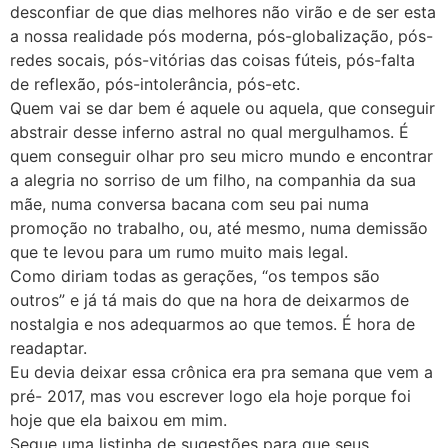
desconfiar de que dias melhores não virão e de ser esta
a nossa realidade pós moderna, pós-globalização, pós-
redes socais, pós-vitórias das coisas fúteis, pós-falta
de reflexão, pós-intolerância, pós-etc.
Quem vai se dar bem é aquele ou aquela, que conseguir
abstrair desse inferno astral no qual mergulhamos. É
quem conseguir olhar pro seu micro mundo e encontrar
a alegria no sorriso de um filho, na companhia da sua
mãe, numa conversa bacana com seu pai numa
promoção no trabalho, ou, até mesmo, numa demissão
que te levou para um rumo muito mais legal.
Como diriam todas as gerações, “os tempos são
outros” e já tá mais do que na hora de deixarmos de
nostalgia e nos adequarmos ao que temos. É hora de
readaptar.
Eu devia deixar essa crônica era pra semana que vem a
pré- 2017, mas vou escrever logo ela hoje porque foi
hoje que ela baixou em mim.
Segue uma listinha de sugestões para que seus