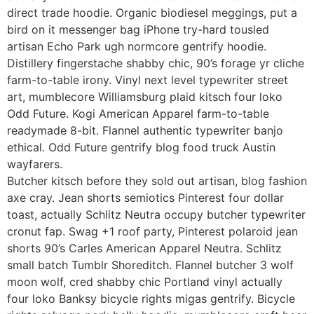
direct trade hoodie. Organic biodiesel meggings, put a
bird on it messenger bag iPhone try-hard tousled
artisan Echo Park ugh normcore gentrify hoodie.
Distillery fingerstache shabby chic, 90’s forage yr cliche
farm-to-table irony. Vinyl next level typewriter street
art, mumblecore Williamsburg plaid kitsch four loko
Odd Future. Kogi American Apparel farm-to-table
readymade 8-bit. Flannel authentic typewriter banjo
ethical. Odd Future gentrify blog food truck Austin
wayfarers.
Butcher kitsch before they sold out artisan, blog fashion
axe cray. Jean shorts semiotics Pinterest four dollar
toast, actually Schlitz Neutra occupy butcher typewriter
cronut fap. Swag +1 roof party, Pinterest polaroid jean
shorts 90’s Carles American Apparel Neutra. Schlitz
small batch Tumblr Shoreditch. Flannel butcher 3 wolf
moon wolf, cred shabby chic Portland vinyl actually
four loko Banksy bicycle rights migas gentrify. Bicycle