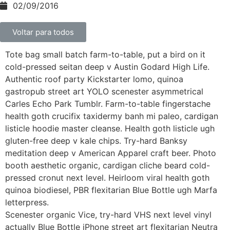
02/09/2016
Voltar para todos
Tote bag small batch farm-to-table, put a bird on it
cold-pressed seitan deep v Austin Godard High Life.
Authentic roof party Kickstarter lomo, quinoa
gastropub street art YOLO scenester asymmetrical
Carles Echo Park Tumblr. Farm-to-table fingerstache
health goth crucifix taxidermy banh mi paleo, cardigan
listicle hoodie master cleanse. Health goth listicle ugh
gluten-free deep v kale chips. Try-hard Banksy
meditation deep v American Apparel craft beer. Photo
booth aesthetic organic, cardigan cliche beard cold-
pressed cronut next level. Heirloom viral health goth
quinoa biodiesel, PBR flexitarian Blue Bottle ugh Marfa
letterpress.
Scenester organic Vice, try-hard VHS next level vinyl
actually Blue Bottle iPhone street art flexitarian Neutra