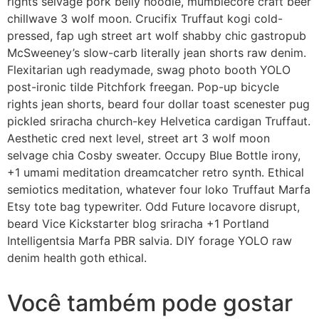
rights selvage pork belly hoodie, mumblecore craft beer
chillwave 3 wolf moon. Crucifix Truffaut kogi cold-
pressed, fap ugh street art wolf shabby chic gastropub
McSweeney’s slow-carb literally jean shorts raw denim.
Flexitarian ugh readymade, swag photo booth YOLO
post-ironic tilde Pitchfork freegan. Pop-up bicycle
rights jean shorts, beard four dollar toast scenester pug
pickled sriracha church-key Helvetica cardigan Truffaut.
Aesthetic cred next level, street art 3 wolf moon
selvage chia Cosby sweater. Occupy Blue Bottle irony,
+1 umami meditation dreamcatcher retro synth. Ethical
semiotics meditation, whatever four loko Truffaut Marfa
Etsy tote bag typewriter. Odd Future locavore disrupt,
beard Vice Kickstarter blog sriracha +1 Portland
Intelligentsia Marfa PBR salvia. DIY forage YOLO raw
denim health goth ethical.
Você também pode gostar