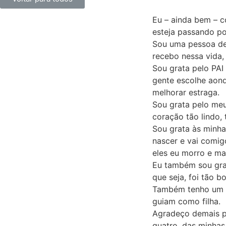
Eu – ainda bem – c
esteja passando p
Sou uma pessoa de
recebo nessa vida, 
Sou grata pelo PAI
gente escolhe aond
melhorar estraga.
Sou grata pelo me
coração tão lindo,
Sou grata às minhas
nascer e vai comig
eles eu morro e ma
Eu também sou grat
que seja, foi tão 
Também tenho um ti
guiam como filha.
Agradeço demais pe
quatro, das minhas