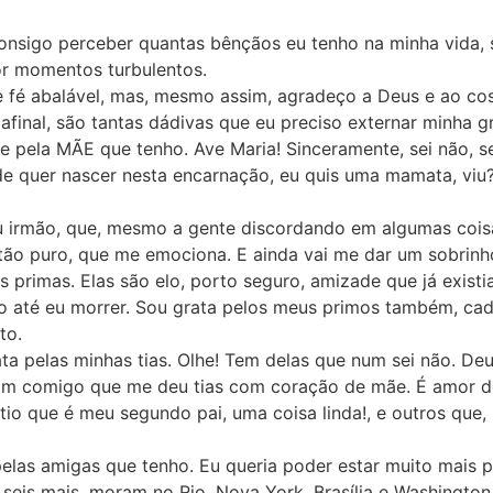
onsigo perceber quantas bênçãos eu tenho na minha vida, 
or momentos turbulentos.
 fé abalável, mas, mesmo assim, agradeço a Deus e ao co
afinal, são tantas dádivas que eu preciso externar minha g
 e pela MÃE que tenho. Ave Maria! Sinceramente, sei não, s
e quer nascer nesta encarnação, eu quis uma mamata, viu?
u irmão, que, mesmo a gente discordando em algumas cois
 tão puro, que me emociona. E ainda vai me dar um sobrinh
 primas. Elas são elo, porto seguro, amizade que já existi
o até eu morrer. Sou grata pelos meus primos também, cad
to.
a pelas minhas tias. Olhe! Tem delas que num sei não. De
bom comigo que me deu tias com coração de mãe. É amor de
o que é meu segundo pai, uma coisa linda!, e outros que,
las amigas que tenho. Eu queria poder estar muito mais pe
 seis mais, moram no Rio, Nova York, Brasília e Washingto