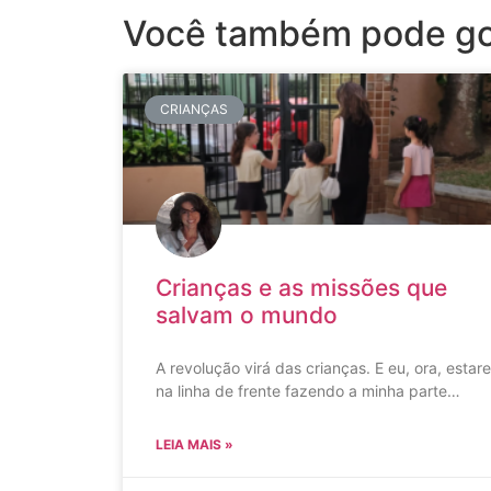
Você também pode go
CRIANÇAS
Crianças e as missões que
salvam o mundo
A revolução virá das crianças. E eu, ora, estare
na linha de frente fazendo a minha parte…
LEIA MAIS »