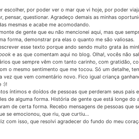
 escolher, por poder ver o mar que vi hoje, por poder viaj
r, pensar, questionar. Agradeço demais as minhas oportuni
 das mesmas e acabe me acomodando.
 monte de gente que eu não mencionei aqui, mas que sem
uma forma, demonstrar pra elas o quanto me são valiosas.
screver esse texto porque ando sendo muito grata às minh
book
e as que comentam aqui no blog. Olha!, vocês não 
ários que sempre vêm com tanto carinho, com gratidão, c
com o mesmo sentimento que me tocou. Só um detalhe, tem
a vez que vem comentário novo. Fico igual criança ganha
:)!
tos íntimos e doídos de pessoas que perderam seus pais 
eles de alguma forma. História de gente que está longe do
taram de certa forma. Recebo mensagens de pessoas que s
que se emocionou, que riu, que curtiu…
liz com isso, que resolvi agradecer do fundo do meu coraç