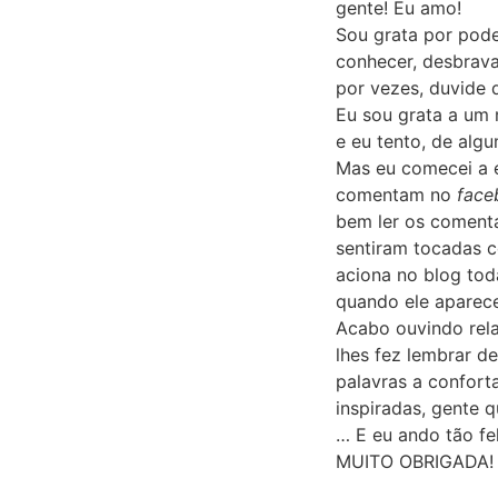
gente! Eu amo!
Sou grata por poder
conhecer, desbrava
por vezes, duvide
Eu sou grata a um
e eu tento, de alg
Mas eu comecei a e
comentam no
face
bem ler os coment
sentiram tocadas 
aciona no blog tod
quando ele aparece 
Acabo ouvindo rela
lhes fez lembrar d
palavras a confor
inspiradas, gente 
… E eu ando tão fe
MUITO OBRIGADA!