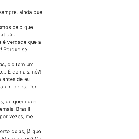
sempre, ainda que
smos pelo que
ratidão.
e é verdade que a
! Porque se
as, ele tem um
o… É demais, né?!
a antes de eu
a um deles. Por
us, ou quem quer
mais, Brasil!
 por vezes, me
rto delas, já que
n. Maldade, né? Ou