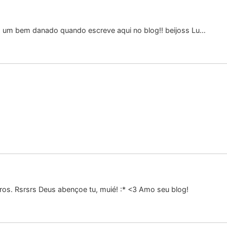
z um bem danado quando escreve aqui no blog!! beijoss Lu…
ros. Rsrsrs Deus abençoe tu, muié! :* <3 Amo seu blog!