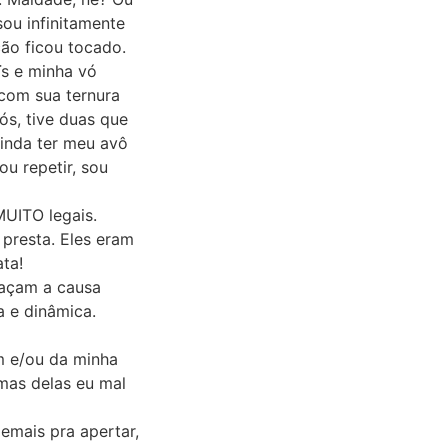
sou infinitamente
ão ficou tocado.
ïs e minha vó
com sua ternura
ós, tive duas que
ainda ter meu avô
u repetir, sou
MUITO legais.
presta. Eles eram
ta!
raçam a causa
a e dinâmica.
m e/ou da minha
mas delas eu mal
emais pra apertar,