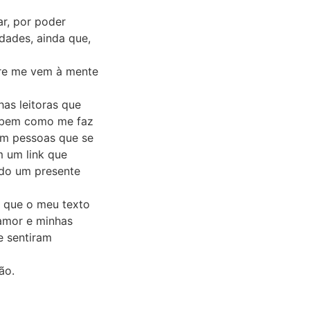
ar, por poder
dades, ainda que,
pre me vem à mente
as leitoras que
sabem como me faz
om pessoas que se
 um link que
ndo um presente
e que o meu texto
 amor e minhas
e sentiram
ão.