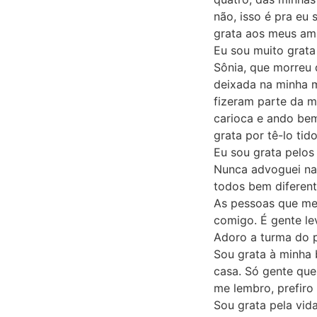
não, isso é pra eu 
grata aos meus ami
Eu sou muito grata
Sônia, que morreu 
deixada na minha m
fizeram parte da m
carioca e ando bem
grata por tê-lo tid
Eu sou grata pelos
Nunca advoguei na 
todos bem diferent
As pessoas que me
comigo. É gente le
Adoro a turma do 
Sou grata à minha
casa. Só gente que
me lembro, prefiro
Sou grata pela vid