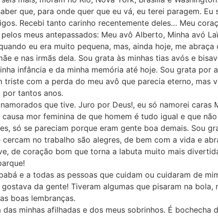
saber que, para onde quer que eu vá, eu terei paragem. Eu 
gos. Recebi tanto carinho recentemente deles… Meu coraç
 pelos meus antepassados: Meu avô Alberto, Minha avó La
quando eu era muito pequena, mas, ainda hoje, me abraça 
ãe e nas irmãs dela. Sou grata às minhas tias avós e bisav
inha infância e da minha memória até hoje. Sou grata por 
 triste com a perda do meu avô que parecia eterno, mas vo
o por tantos anos.
 namorados que tive. Juro por Deus!, eu só namorei caras 
causa mor feminina de que homem é tudo igual e que não 
es, só se pareciam porque eram gente boa demais. Sou gra
 cercam no trabalho são alegres, de bem com a vida e ab
ve, de coração bom que torna a labuta muito mais divertid
parque!
 babá e a todas as pessoas que cuidam ou cuidaram de mi
 gostava da gente! Tiveram algumas que pisaram na bola, 
 as boas lembranças.
a das minhas afilhadas e dos meus sobrinhos. É bochecha d