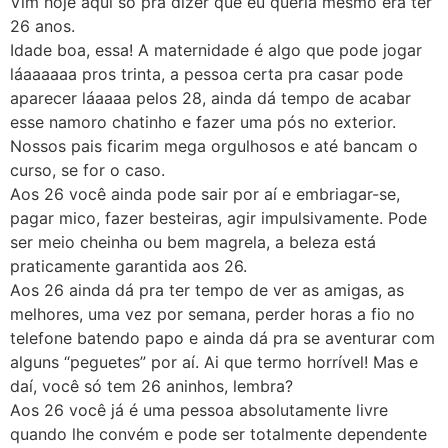
Vim hoje aqui só pra dizer que eu queria mesmo era ter
26 anos.
Idade boa, essa! A maternidade é algo que pode jogar
láaaaaaa pros trinta, a pessoa certa pra casar pode
aparecer láaaaa pelos 28, ainda dá tempo de acabar
esse namoro chatinho e fazer uma pós no exterior.
Nossos pais ficarim mega orgulhosos e até bancam o
curso, se for o caso.
Aos 26 você ainda pode sair por aí e embriagar-se,
pagar mico, fazer besteiras, agir impulsivamente. Pode
ser meio cheinha ou bem magrela, a beleza está
praticamente garantida aos 26.
Aos 26 ainda dá pra ter tempo de ver as amigas, as
melhores, uma vez por semana, perder horas a fio no
telefone batendo papo e ainda dá pra se aventurar com
alguns “peguetes” por aí. Ai que termo horrível! Mas e
daí, você só tem 26 aninhos, lembra?
Aos 26 você já é uma pessoa absolutamente livre
quando lhe convém e pode ser totalmente dependente