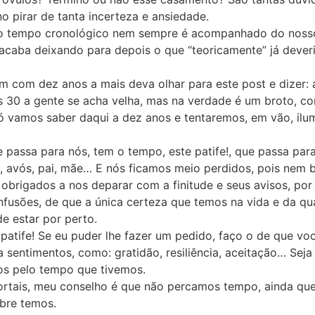
o pirar de tanta incerteza e ansiedade.
 o tempo cronológico nem sempre é acompanhado do nos
 acaba deixando para depois o que “teoricamente” já deveri
m com dez anos a mais deva olhar para este post e dizer: a
30 a gente se acha velha, mas na verdade é um broto, co
ó vamos saber daqui a dez anos e tentaremos, em vão, ilu
passa para nós, tem o tempo, este patife!, que passa par
, avós, pai, mãe… E nós ficamos meio perdidos, pois nem
obrigados a nos deparar com a finitude e seus avisos, po
fusões, de que a única certeza que temos na vida e da qu
de estar por perto.
 patife! Se eu puder lhe fazer um pedido, faço o de que vo
a sentimentos, como: gratidão, resiliência, aceitação… Sej
os pelo tempo que tivemos.
rtais, meu conselho é que não percamos tempo, ainda que 
bre temos.