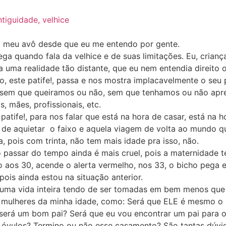
o meu avô desde que eu me entendo por gente.
ga quando fala da velhice e de suas limitações. Eu, crianç
 uma realidade tão distante, que eu nem entendia direito o
o, este patife!, passa e nos mostra implacavelmente o seu 
 sem que queiramos ou não, sem que tenhamos ou não apre
s, mães, profissionais, etc.
atife!, para nos falar que está na hora de casar, está na 
ra de aquietar o faixo e aquela viagem de volta ao mundo 
a, pois com trinta, não tem mais idade pra isso, não.
o passar do tempo ainda é mais cruel, pois a maternidade 
 aos 30, acende o alerta vermelho, nos 33, o bicho pega 
ois ainda estou na situação anterior.
 uma vida inteira tendo de ser tomadas em bem menos qu
e mulheres da minha idade, como: Será que ELE é mesmo 
 será um bom pai? Será que eu vou encontrar um pai para o
 óvulos? Termino ou não esse casamento? São tantas dúvi