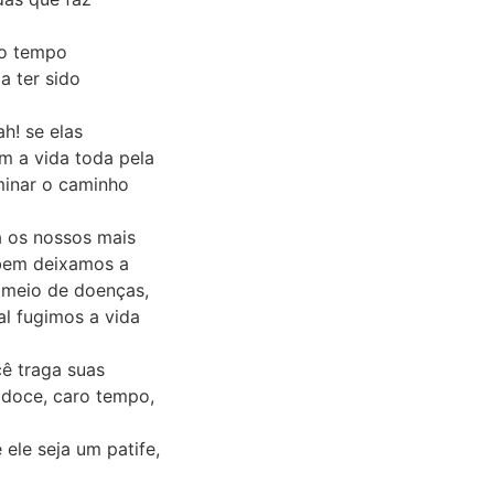
so tempo
a ter sido
h! se elas
m a vida toda pela
minar o caminho
a os nossos mais
 bem deixamos a
r meio de doenças,
al fugimos a vida
cê traga suas
a doce, caro tempo,
ele seja um patife,