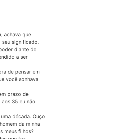
a, achava que
 seu significado.
poder diante de
ndido a ser
hora de pensar em
que você sonhava
tem prazo de
e aos 35 eu não
e uma década. Ouço
o homem da minha
s meus filhos?
das que faz