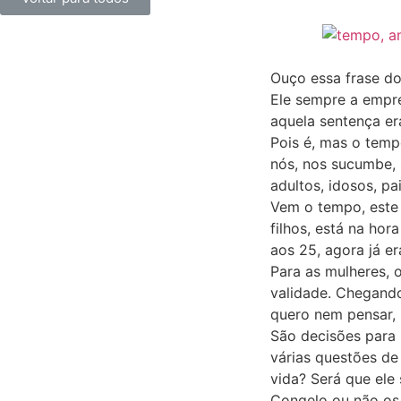
Ouço essa frase d
Ele sempre a empre
aquela sentença era
Pois é, mas o temp
nós, nos sucumbe,
adultos, idosos, pai
Vem o tempo, este p
filhos, está na ho
aos 25, agora já er
Para as mulheres, 
validade. Chegando
quero nem pensar, p
São decisões para
várias questões d
vida? Será que ele
Congelo ou não os