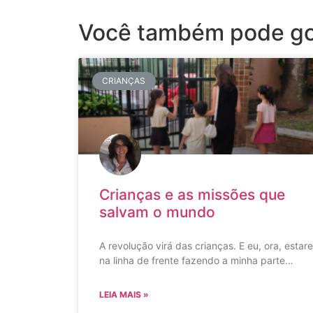
Você também pode go
CRIANÇAS
Crianças e as missões que
salvam o mundo
A revolução virá das crianças. E eu, ora, estare
na linha de frente fazendo a minha parte…
LEIA MAIS »