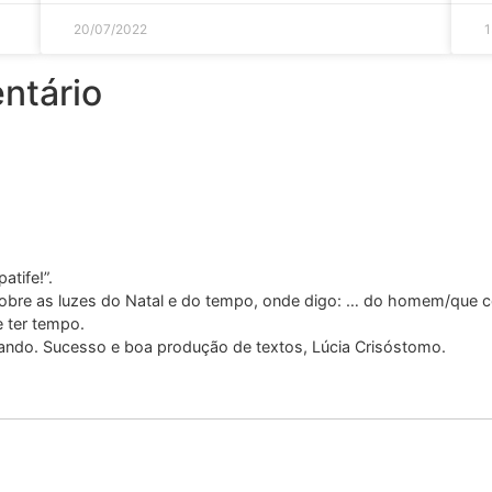
20/07/2022
1
ntário
atife!”.
sobre as luzes do Natal e do tempo, onde digo: … do homem/que c
e ter tempo.
sando. Sucesso e boa produção de textos, Lúcia Crisóstomo.