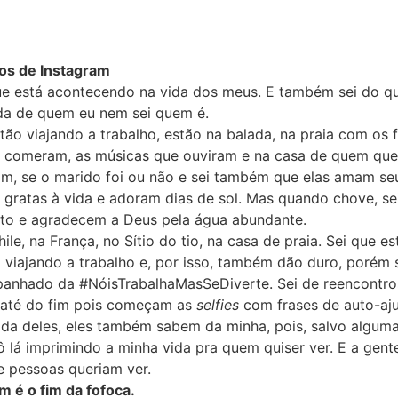
os de Instagram
ue está acontecendo na vida dos meus. E também sei do q
da de quem eu nem sei quem é.
tão viajando a trabalho, estão na balada, na praia com os 
e comeram, as músicas que ouviram e na casa de quem que 
am, se o marido foi ou não e sei também que elas amam se
 gratas à vida e adoram dias de sol. Mas quando chove, s
o e agradecem a Deus pela água abundante.
ile, na França, no Sítio do tio, na casa de praia. Sei que 
o viajando a trabalho e, por isso, também dão duro, porém 
nhado da #NóisTrabalhaMasSeDiverte. Sei de reencontros
e até do fim pois começam as
selfies
com frases de auto-aju
 da deles, eles também sabem da minha, pois, salvo algum
 lá imprimindo a minha vida pra quem quiser ver. E a gent
 pessoas queriam ver.
m é o fim da fofoca.