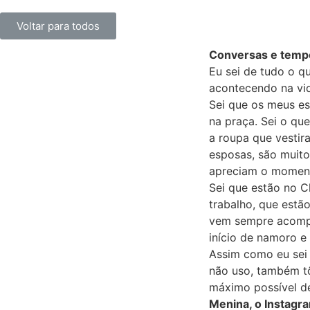
Voltar para todos
Conversas e temp
Eu sei de tudo o q
acontecendo na vi
Sei que os meus es
na praça. Sei o qu
a roupa que vestir
esposas, são muito
apreciam o moment
Sei que estão no Ch
trabalho, que estã
vem sempre acompa
início de namoro 
Assim como eu sei
não uso, também tô
máximo possível de
Menina, o Instagra