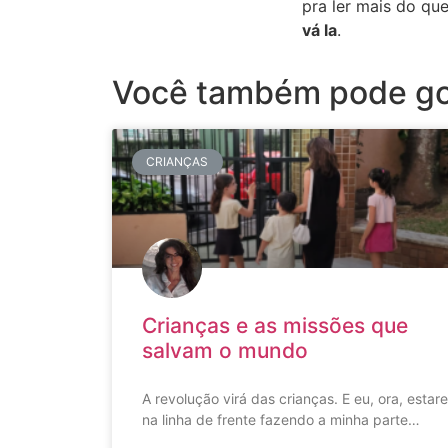
pra ler mais do qu
vá la
.
Você também pode go
CRIANÇAS
Crianças e as missões que
salvam o mundo
A revolução virá das crianças. E eu, ora, estare
na linha de frente fazendo a minha parte…