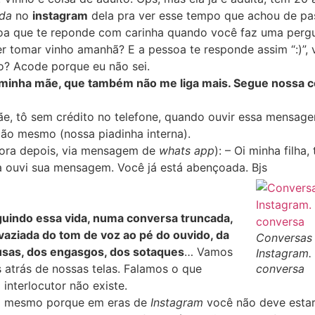
ada
no
instagram
dela pra ver esse tempo que achou de pass
oa que te reponde com carinha quando você faz uma perg
r tomar vinho amanhã? E a pessoa te responde assim “:)”, 
o? Acode porque eu não sei.
minha mãe, que também não me liga mais. Segue nossa c
ãe, tô sem crédito no telefone, quando ouvir essa mensage
ção mesmo (nossa piadinha interna).
hora depois, via mensagem de
whats app
): – Oi minha filha
a ouvi sua mensagem. Você já está abençoada. Bjs
uindo essa vida, numa conversa truncada,
vaziada do tom de voz ao pé do ouvido, da
Conversas
usas, dos engasgos, dos sotaques
… Vamos
Instagram.
 atrás de nossas telas. Falamos o que
conversa
interlocutor não existe.
o mesmo porque em eras de
Instagram
você não deve esta