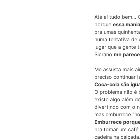
Até aí tudo bem… 
porque
essa mania
pra umas quinhenta
numa tentativa de
lugar que a gente t
Sicrano
me parece 
Me assusta mais ain
preciso continuar 
Coca-cola são igua
O problema não é b
existe algo além d
divertindo com o 
mas
emburrece “nói
Emburrece porque
pra tomar um café
cadeira na calçada.