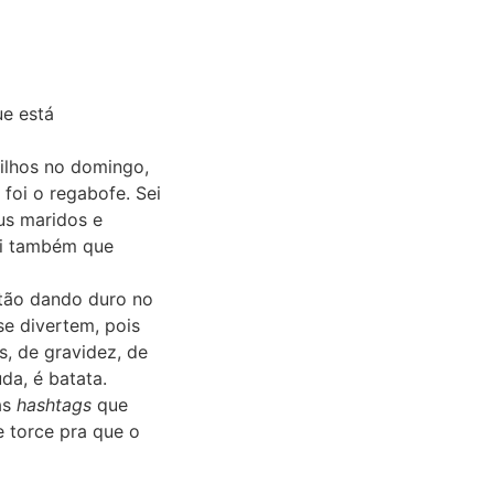
ue está
filhos no domingo,
foi o regabofe. Sei
us maridos e
ei também que
estão dando duro no
se divertem, pois
, de gravidez, de
da, é batata.
as
hashtags
que
e torce pra que o