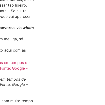
ar tão ligeiro.
unta… Se eu te
você vai aparecer
onversa, via
whats
m me liga, só
, to aqui com as
 em tempos de
 Fonte: Google –
r com muito tempo