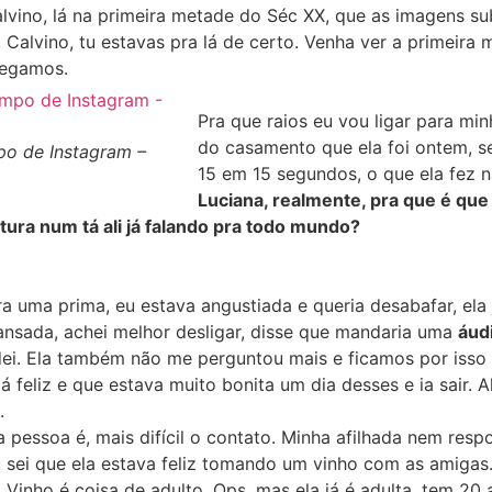
alvino, lá na primeira metade do Séc XX, que as imagens sub
í, Calvino, tu estavas pra lá de certo. Venha ver a primeira
hegamos.
Pra que raios eu vou ligar para mi
do casamento que ela foi ontem, se
o de Instagram –
15 em 15 segundos, o que ela fez 
Luciana, realmente, pra que é que 
tura num tá ali já falando pra todo mundo?
ra uma prima, eu estava angustiada e queria desabafar, ela
nsada, achei melhor desligar, disse que mandaria uma
áud
ei. Ela também não me perguntou mais e ficamos por isso
á feliz e que estava muito bonita um dia desses e ia sair. 
.
 pessoa é, mais difícil o contato. Minha afilhada nem res
 sei que ela estava feliz tomando um vinho com as amiga
 Vinho é coisa de adulto. Ops, mas ela já é adulta, tem 20 