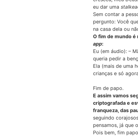
eu dar uma
stalke
Sem contar a pess
pergunto: Você que
na casa dela ou nã
O fim de mundo é 
app
:
Eu (em áudio): – M
queria pedir a ben
Ela (mais de uma 
crianças e só agor
Fim de papo.
E assim vamos seg
criptografada e es
franqueza, das pa
seguindo corajosos
pensamos, já que o 
Pois bem, fim pap