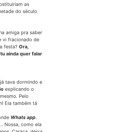
stituiriam as
 metade do século
nha amiga pra saber
 vi fracionado de
na festa?
Ora,
tu ainda quer falar
 já tava dormindo e
io
explicando o
 mesmo. Pelo
Ah! Ela também tá
ponde
Whats app
.
s… Nossa, como ela
anos. Caraca, deixa