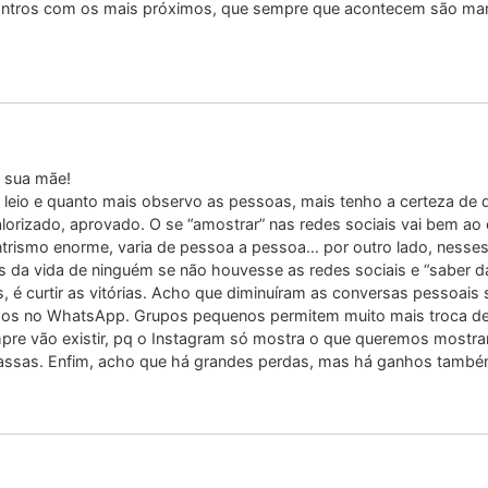
contros com os mais próximos, que sempre que acontecem são mar
a sua mãe!
leio e quanto mais observo as pessoas, mais tenho a certeza de 
lorizado, aprovado. O se “amostrar” nas redes sociais vai bem ao 
trismo enorme, varia de pessoa a pessoa… por outro lado, nesse
a vida de ninguém se não houvesse as redes sociais e “saber da v
, é curtir as vitórias. Acho que diminuíram as conversas pessoai
gos no WhatsApp. Grupos pequenos permitem muito mais troca de
pre vão existir, pq o Instagram só mostra o que queremos mostra
assas. Enfim, acho que há grandes perdas, mas há ganhos també