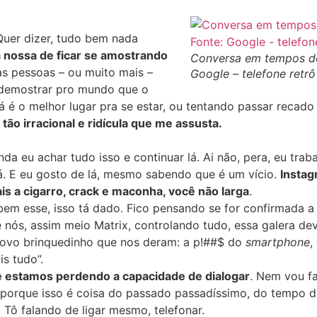
Quer dizer, tudo bem nada
 nossa de ficar se amostrando
Conversa em tempos de
s pessoas – ou muito mais –
Google – telefone retrô
 demostrar pro mundo que o
á é o melhor lugar pra se estar, ou tentando passar recado
tão irracional e ridícula que me assusta.
da eu achar tudo isso e continuar lá. Ai não, pera, eu trab
lá. E eu gosto de lá, mesmo sabendo que é um vício.
Instag
is a cigarro, crack e maconha, você não larga
.
em esse, isso tá dado. Fico pensando se for confirmada a 
e nós, assim meio Matrix, controlando tudo, essa galera dev
novo brinquedinho que nos deram: a p!##$ do
smartphone
,
s tudo”.
 estamos perdendo a capacidade de dialogar
. Nem vou fa
 porque isso é coisa do passado passadíssimo, do tempo d
 Tô falando de ligar mesmo, telefonar.