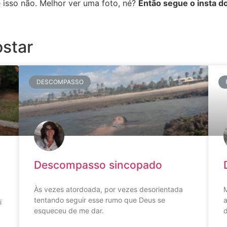
e isso não. Melhor ver uma foto, né?
Então segue o insta do
star
DESCOMPASSO
Descompasso sincopado
Às vezes atordoada, por vezes desorientada
M
tentando seguir esse rumo que Deus se
a
i
esqueceu de me dar.