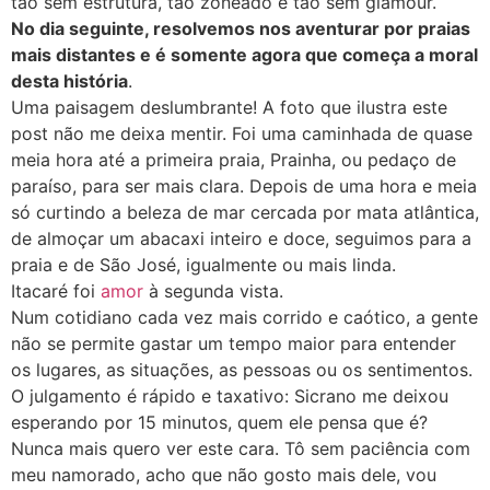
tão sem estrutura, tão zoneado e tão sem glamour.
No dia seguinte, resolvemos nos aventurar por praias
mais distantes e é somente agora que começa a moral
desta história
.
Uma paisagem deslumbrante! A foto que ilustra este
post não me deixa mentir. Foi uma caminhada de quase
meia hora até a primeira praia, Prainha, ou pedaço de
paraíso, para ser mais clara. Depois de uma hora e meia
só curtindo a beleza de mar cercada por mata atlântica,
de almoçar um abacaxi inteiro e doce, seguimos para a
praia e de São José, igualmente ou mais linda.
Itacaré foi
amor
à segunda vista.
Num cotidiano cada vez mais corrido e caótico, a gente
não se permite gastar um tempo maior para entender
os lugares, as situações, as pessoas ou os sentimentos.
O julgamento é rápido e taxativo: Sicrano me deixou
esperando por 15 minutos, quem ele pensa que é?
Nunca mais quero ver este cara. Tô sem paciência com
meu namorado, acho que não gosto mais dele, vou