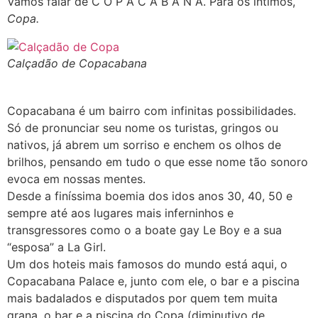
Vamos falar de C O P A C A B A N A. Para os íntimos,
Copa.
Calçadão de Copacabana
Copacabana é um bairro com infinitas possibilidades.
Só de pronunciar seu nome os turistas, gringos ou
nativos, já abrem um sorriso e enchem os olhos de
brilhos, pensando em tudo o que esse nome tão sonoro
evoca em nossas mentes.
Desde a finíssima boemia dos idos anos 30, 40, 50 e
sempre até aos lugares mais inferninhos e
transgressores como o a boate gay Le Boy e a sua
“esposa” a La Girl.
Um dos hoteis mais famosos do mundo está aqui, o
Copacabana Palace e, junto com ele, o bar e a piscina
mais badalados e disputados por quem tem muita
grana, o bar e a piscina do Copa (diminutivo de