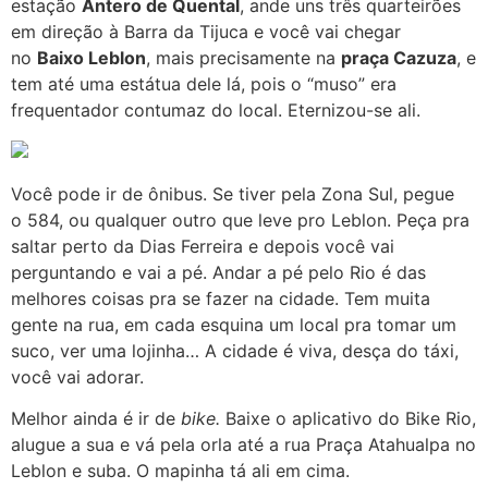
estação
Antero de Quental
, ande uns três quarteirões
em direção à Barra da Tijuca e você vai chegar
no
Baixo Leblon
, mais precisamente na
praça Cazuza
, e
tem até uma estátua dele lá, pois o “muso” era
frequentador contumaz do local. Eternizou-se ali.
Você pode ir de ônibus. Se tiver pela Zona Sul, pegue
o 584, ou qualquer outro que leve pro Leblon. Peça pra
saltar perto da Dias Ferreira e depois você vai
perguntando e vai a pé. Andar a pé pelo Rio é das
melhores coisas pra se fazer na cidade. Tem muita
gente na rua, em cada esquina um local pra tomar um
suco, ver uma lojinha… A cidade é viva, desça do táxi,
você vai adorar.
Melhor ainda é ir de
bike.
Baixe o aplicativo do Bike Rio,
alugue a sua e vá pela orla até a rua Praça Atahualpa no
Leblon e suba. O mapinha tá ali em cima.