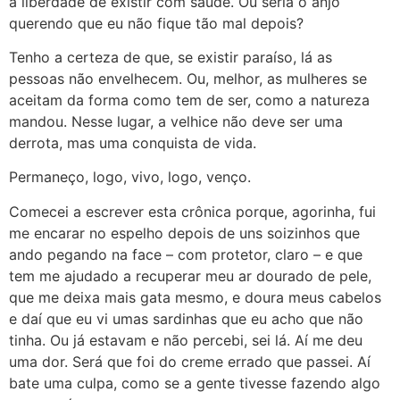
a liberdade de existir com saúde. Ou seria o anjo
querendo que eu não fique tão mal depois?
Tenho a certeza de que, se existir paraíso, lá as
pessoas não envelhecem. Ou, melhor, as mulheres se
aceitam da forma como tem de ser, como a natureza
mandou. Nesse lugar, a velhice não deve ser uma
derrota, mas uma conquista de vida.
Permaneço, logo, vivo, logo, venço.
Comecei a escrever esta crônica porque, agorinha, fui
me encarar no espelho depois de uns soizinhos que
ando pegando na face – com protetor, claro – e que
tem me ajudado a recuperar meu ar dourado de pele,
que me deixa mais gata mesmo, e doura meus cabelos
e daí que eu vi umas sardinhas que eu acho que não
tinha. Ou já estavam e não percebi, sei lá. Aí me deu
uma dor. Será que foi do creme errado que passei. Aí
bate uma culpa, como se a gente tivesse fazendo algo