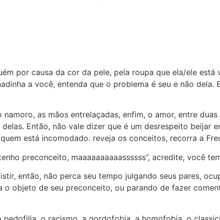
m por causa da cor da pele, pela roupa que ela/ele está
 nadinha a você, entenda que o problema é seu e não dela. 
, o namoro, as mãos entrelaçadas, enfim, o amor, entre dua
 delas. Então, não vale dizer que é um desrespeito beijar 
 quem está incomodado. reveja os conceitos, recorra a Fre
 tenho preconceito, maaaaaaaaaassssss”, acredite, você tem
stir, então, não perca seu tempo julgando seus pares, oc
 o objeto de seu preconceito, ou parando de fazer comentá
 a pedofilia, o racismo, a gordofobia, a homofobia, o classi