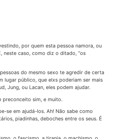
 vestindo, por quem esta pessoa namora, ou
E, neste caso, como diz o ditado, “os
s pessoas do mesmo sexo te agredir de certa
em lugar público, que elxs poderiam ser mais
ud, Jung, ou Lacan, eles podem ajudar.
 preconceito sim, e muito.
upe-se em ajudá-los. Ah! Não sabe como
rios, piadinhas, deboches entre os seus. É
cismo, o fascismo, a tirania, o machismo, o