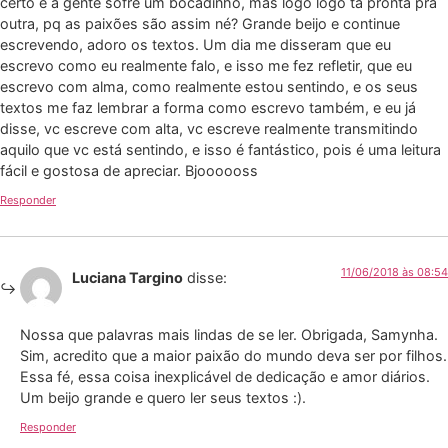
certo e a gente sofre um bocadinho, mas logo logo tá pronta pra
outra, pq as paixões são assim né? Grande beijo e continue
escrevendo, adoro os textos. Um dia me disseram que eu
escrevo como eu realmente falo, e isso me fez refletir, que eu
escrevo com alma, como realmente estou sentindo, e os seus
textos me faz lembrar a forma como escrevo também, e eu já
disse, vc escreve com alta, vc escreve realmente transmitindo
aquilo que vc está sentindo, e isso é fantástico, pois é uma leitura
fácil e gostosa de apreciar. Bjoooooss
Responder
11/06/2018 às 08:54
Luciana Targino
disse:
Nossa que palavras mais lindas de se ler. Obrigada, Samynha.
Sim, acredito que a maior paixão do mundo deva ser por filhos.
Essa fé, essa coisa inexplicável de dedicação e amor diários.
Um beijo grande e quero ler seus textos :).
Responder