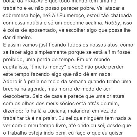
bolsa da PRADA? É que todo mundo tem uma no
trabalho e eu não posso parecer pobre. Vai atacar a
sobremesa hoje, né? Ai! Eu mereço, estou tão chateada
com essa notícia e só um doce me acalma.
Hobby
, isso
é coisa de aposentado, vá escolher algo que possa lhe
dar dinheiro.
E assim vamos justificando todos os nossos atos, como
se fazer algo simplesmente porque se está a fim fosse
proibido, uma perda de tempo. Em um mundo
capitalista, “time is money” e você não pode perder
este tempo fazendo algo que não dê em nada.
Adoro ir à praia no meio da semana quando tenho uma
brecha na agenda, mas morro de medo de ser
descoberta. Saio de casa e parece que uma criatura
com os olhos dos meus sócios está atrás de mim,
dizendo: “olha lá a Luciana, malandra, em vez de
trabalhar tá é na praia”. Eu sei que ninguém tem nada a
ver com o meu tempo livre, até onde eu sei, desde que
o trabalho esteja indo bem, eu faço o que eu quiser