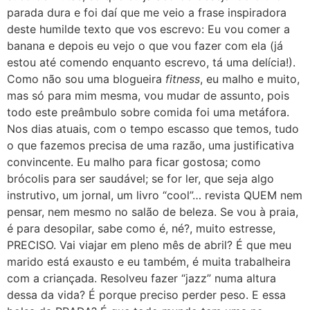
parada dura e foi daí que me veio a frase inspiradora
deste humilde texto que vos escrevo: Eu vou comer a
banana e depois eu vejo o que vou fazer com ela (já
estou até comendo enquanto escrevo, tá uma delícia!).
Como não sou uma blogueira
fitness
, eu malho e muito,
mas só para mim mesma, vou mudar de assunto, pois
todo este preâmbulo sobre comida foi uma metáfora.
Nos dias atuais, com o tempo escasso que temos, tudo
o que fazemos precisa de uma razão, uma justificativa
convincente. Eu malho para ficar gostosa; como
brócolis para ser saudável; se for ler, que seja algo
instrutivo, um jornal, um livro “cool”… revista QUEM nem
pensar, nem mesmo no salão de beleza. Se vou à praia,
é para desopilar, sabe como é, né?, muito estresse,
PRECISO. Vai viajar em pleno mês de abril? É que meu
marido está exausto e eu também, é muita trabalheira
com a criançada. Resolveu fazer “jazz” numa altura
dessa da vida? É porque preciso perder peso. E essa