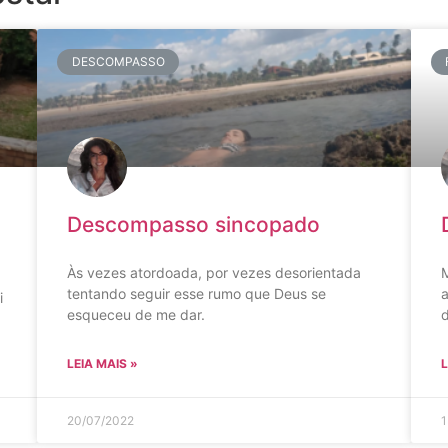
DESCOMPASSO
Descompasso sincopado
Às vezes atordoada, por vezes desorientada
M
tentando seguir esse rumo que Deus se
a
i
esqueceu de me dar.
LEIA MAIS »
L
20/07/2022
1