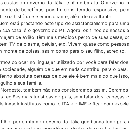
 às custas do governo da Itália, e não é barato. O governo 
onte de benefícios, pois foi considerado responsável pel
Li sua história e é emocionante, além de revoltante.
quem está prestando este tipo de assistencialismo para u
 sua casa, é o governo do PT. Agora, os filhos de nossos
 viajam de avião, têm mais médicos perto de suas casas,
 tem TV de plasma, celular, etc. Vivem quase como pessoas
um monte de coisas, assim como para o seu filho, acredito.
ormos colocar no linguajar utilizado por você para falar dos
a sociedade, alguém de que em nada contribui para o país
Tenho absoluta certeza de que ele é bem mais do que isso,
gulho a sua família.
e Nordeste, também não nos consideramos assim. Geramos
 regiões mais turísticas do país, sem falar dos “cabeças-
 invadir institutos como o ITA e o IME e ficar com excel
 filho, por conta do governo da Itália que banca tudo para 
clusive uma certa independência, dentro de suas limitações