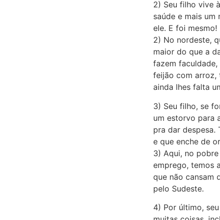
2) Seu filho vive
saúde e mais um m
ele. E foi mesmo! 
2) No nordeste, 
maior do que a da
fazem faculdade,
feijão com arroz,
ainda lhes falta 
3) Seu filho, se f
um estorvo para 
pra dar despesa. 
e que enche de or
3) Aqui, no pobr
emprego, temos as
que não cansam de
pelo Sudeste.
4) Por último, seu
muitas coisas, in