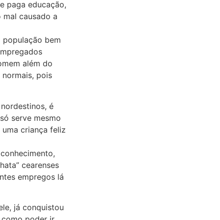
lhe paga educação,
o mal causado a
ma população bem
 empregados
 comem além do
 normais, pois
 nordestinos, é
, só serve mesmo
 uma criança feliz
 conhecimento,
chata” cearenses
entes empregos lá
ele, já conquistou
, como poder ir