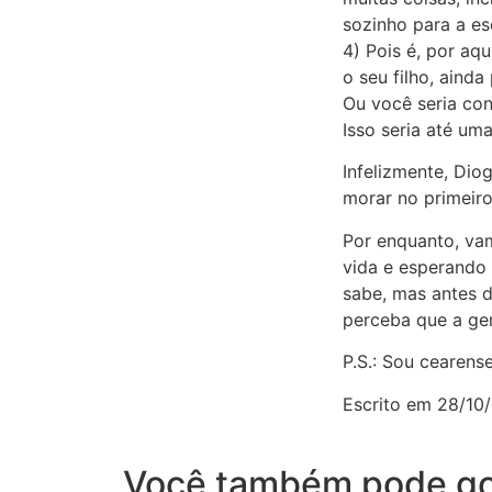
sozinho para a es
4) Pois é, por aq
o seu filho, aind
Ou você seria con
Isso seria até uma
Infelizmente, Dio
morar no primeir
Por enquanto, va
vida e esperando 
sabe, mas antes d
perceba que a gen
P.S.: Sou cearens
Escrito em 28/10
Você também pode go