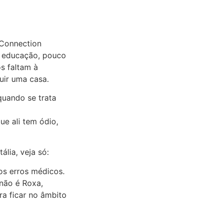
 Connection
a educação, pouco
os faltam à
uir uma casa.
quando se trata
e ali tem ódio,
ália, veja só:
ios erros médicos.
 não é Roxa,
ra ficar no âmbito