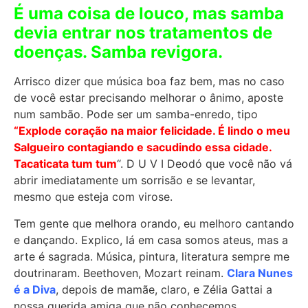
É uma coisa de louco, mas samba
devia entrar nos tratamentos de
doenças. Samba revigora.
Arrisco dizer que música boa faz bem, mas no caso
de você estar precisando melhorar o ânimo, aposte
num sambão. Pode ser um samba-enredo, tipo
“Explode coração na maior felicidade. É lindo o meu
Salgueiro contagiando e sacudindo essa cidade.
Tacaticata tum tum
“. D U V I Deodó que você não vá
abrir imediatamente um sorrisão e se levantar,
mesmo que esteja com virose.
Tem gente que melhora orando, eu melhoro cantando
e dançando. Explico, lá em casa somos ateus, mas a
arte é sagrada. Música, pintura, literatura sempre me
doutrinaram.
Beethoven, Mozart reinam.
Clara Nunes
é a Diva
, depois de mamãe, claro, e Zélia Gattai a
nossa querida amiga que não conhecemos