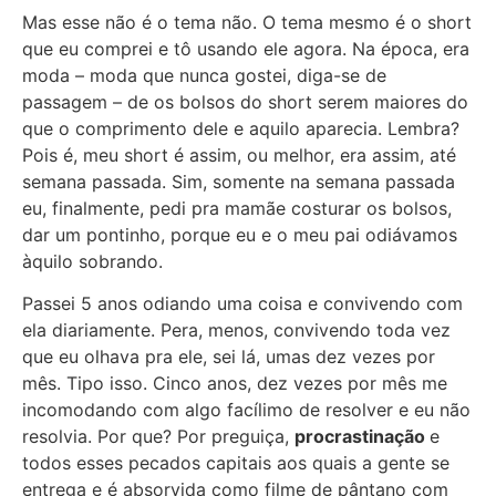
Mas esse não é o tema não. O tema mesmo é o short
que eu comprei e tô usando ele agora. Na época, era
moda – moda que nunca gostei, diga-se de
passagem – de os bolsos do short serem maiores do
que o comprimento dele e aquilo aparecia. Lembra?
Pois é, meu short é assim, ou melhor, era assim, até
semana passada. Sim, somente na semana passada
eu, finalmente, pedi pra mamãe costurar os bolsos,
dar um pontinho, porque eu e o meu pai odiávamos
àquilo sobrando.
Passei 5 anos odiando uma coisa e convivendo com
ela diariamente. Pera, menos, convivendo toda vez
que eu olhava pra ele, sei lá, umas dez vezes por
mês. Tipo isso. Cinco anos, dez vezes por mês me
incomodando com algo facílimo de resolver e eu não
resolvia. Por que? Por preguiça,
procrastinação
e
todos esses pecados capitais aos quais a gente se
entrega e é absorvida como filme de pântano com