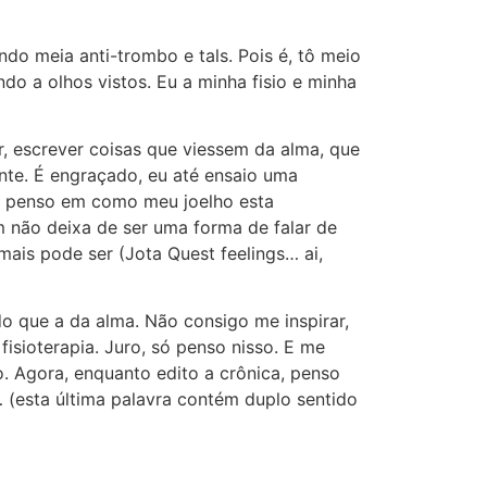
o meia anti-trombo e tals. Pois é, tô meio
o a olhos vistos. Eu a minha fisio e minha
r, escrever coisas que viessem da alma, que
nte. É engraçado, eu até ensaio uma
 já penso em como meu joelho esta
 não deixa de ser uma forma de falar de
ais pode ser (Jota Quest feelings… ai,
 do que a da alma. Não consigo me inspirar,
isioterapia. Juro, só penso nisso. E me
o. Agora, enquanto edito a crônica, penso
 (esta última palavra contém duplo sentido