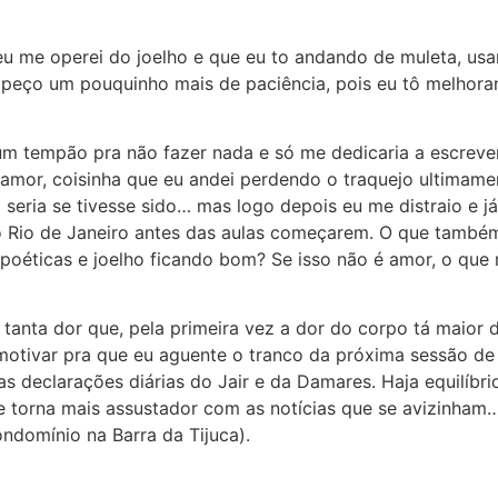
me operei do joelho e que eu to andando de muleta, usand
 peço um pouquinho mais de paciência, pois eu tô melhorand
 um tempão pra não fazer nada e só me dedicaria a escreve
 amor, coisinha que eu andei perdendo o traquejo ultimame
o seria se tivesse sido… mas logo depois eu me distraio e
o Rio de Janeiro antes das aulas começarem. O que também
poéticas e joelho ficando bom? Se isso não é amor, o que m
, tanta dor que, pela primeira vez a dor do corpo tá maior
otivar pra que eu aguente o tranco da próxima sessão de f
as declarações diárias do Jair e da Damares. Haja equilíbri
e torna mais assustador com as notícias que se avizinham…
ondomínio na Barra da Tijuca).