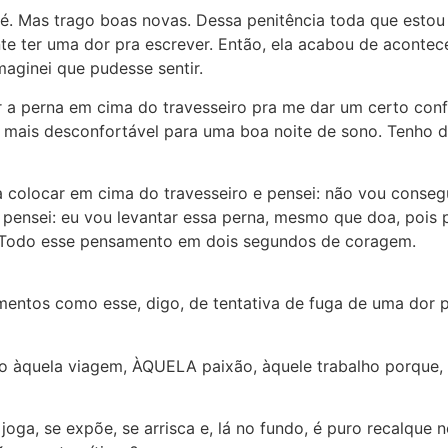
fé. Mas trago boas novas. Dessa penitência toda que es
te ter uma dor pra escrever. Então, ela acabou de acontec
aginei que pudesse sentir.
ar a perna em cima do travesseiro pra me dar um certo conf
ão mais desconfortável para uma boa noite de sono. Tenho
a colocar em cima do travesseiro e pensei: não vou consegu
u pensei: eu vou levantar essa perna, mesmo que doa, pois
 Todo esse pensamento em dois segundos de coragem.
ntos como esse, digo, de tentativa de fuga de uma dor p
mo àquela viagem, ÀQUELA paixão, àquele trabalho porque,
 joga, se expõe, se arrisca e, lá no fundo, é puro recalqu