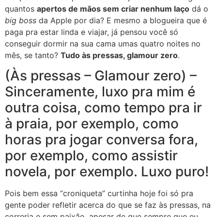
quantos
apertos de mãos sem criar nenhum laço
dá o
big boss
da Apple por dia? E mesmo a blogueira que é
paga pra estar linda e viajar, já pensou você só
conseguir dormir na sua cama umas quatro noites no
mês, se tanto?
Tudo às pressas, glamour zero
.
(Às pressas – Glamour zero) –
Sinceramente, luxo pra mim é
outra coisa, como tempo pra ir
à praia, por exemplo, como
horas pra jogar conversa fora,
por exemplo, como assistir
novela, por exemplo. Luxo puro!
Pois bem essa “croniqueta” curtinha hoje foi só pra
gente poder refletir acerca do que se faz às pressas, na
correria e sem paixão, apesar de que sempre que eu